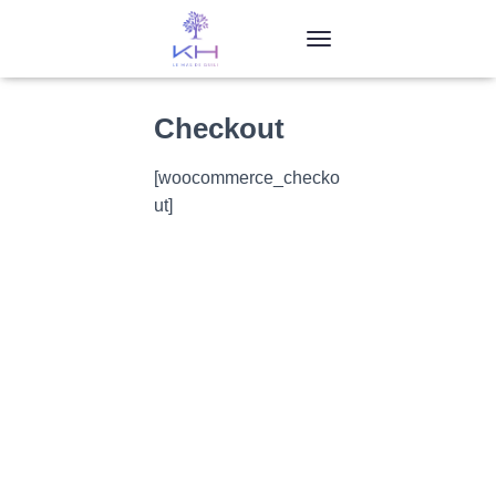
T
O
G
G
Checkout
L
E
[woocommerce_checko
N
A
ut]
V
I
G
A
T
I
O
N