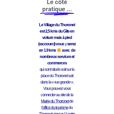
Le côté
pratique ...
Le Village du Thoronet
est 2,5 kms du Gîte en
voiture mais à pied
(raccourci) vous
y
serez
en 1.9 kms
avec de
nombreux services et
commerces
qui sont situés soit sur la
place du Thoronet soit
dans la « rue grande ».
Vous pouvez vous
connecter au site de la
Mairie du Thoronet
de
l’office du tourisme
du
Thoronet
ainsi qu’à notre