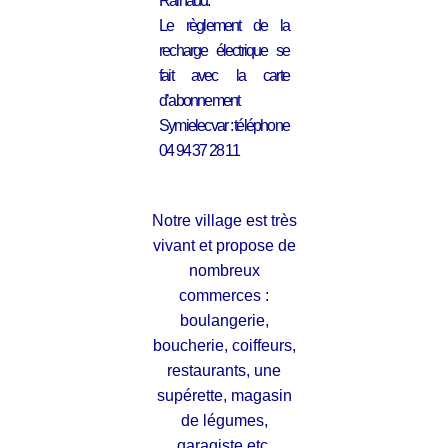
Rainaud.
Le règlement de la
recharge électrique se
fait avec la carte
d’abonnement
Symielecvar : téléphone
04 94 37 28 11
Notre village est très
vivant et propose de
nombreux
commerces :
boulangerie,
boucherie, coiffeurs,
restaurants, une
supérette, magasin
de légumes,
garagiste etc.