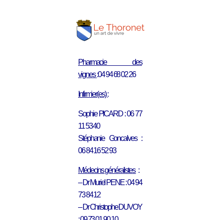
Pharmacie des
vignes
:04 94 68 02 26
Infirmier(es) :
Sophie PICARD : 06 77
11 53 40
Stéphanie Goncalves :
06 84 16 52 93
Médecins généralistes
:
– Dr Muriel PENE : 04 94
73 84 12
– Dr Christophe DUVOY
: 09 73 01 90 10