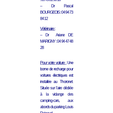
– Dr Pascal
BOURGEOIS : 04 94 73
84 12
Vétérinaire :
– Dr Ariane DE
MARIGNY : 04 94 47 48
28
Une
Pour votre voiture :
borne de recharge pour
voitures électriques est
installée au Thoronet.
Située sur l’aire dédiée
à la vidange des
camping-cars, aux
abords du parking Louis