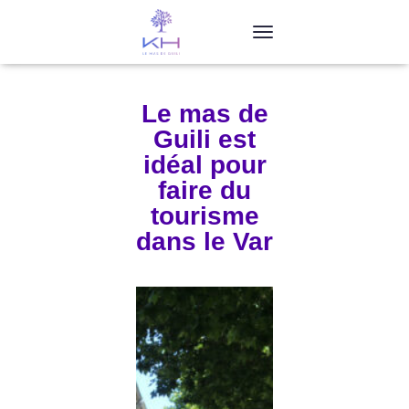
T
O
G
G
Le mas de
L
Guili est
E
N
idéal pour
A
faire du
V
I
tourisme
G
dans le Var
A
T
I
O
N