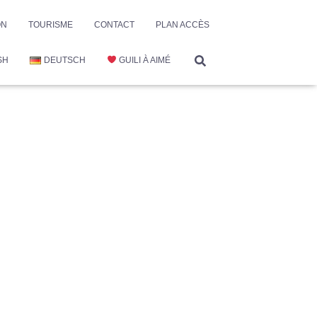
ON
TOURISME
CONTACT
PLAN ACCÈS
SH
DEUTSCH
GUILI À AIMÉ