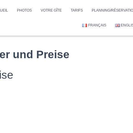
UEIL
PHOTOS
VOTRE GÎTE
TARIFS
PLANNING/RÉSERVATI
FRANÇAIS
ENGLI
er und Preise
ise